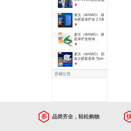
USB3.0硬盘转接线
盒 直插式SSD移动
￥
白色 K104A
硬盘盒 M.2外置盒硬
盘盒10Gbps传输
麦沃（MAIWO） 移
4
K1688P
动硬盘保护盒 2.5英
寸硬盘收纳盒 旅行
￥
防摔数码包 适用手
机耳机数据线移动电
麦沃（MAIWO） 硬
5
源收纳包 2.5英寸多
盘保护盒收纳
功能收纳包 KT02-S
2.5/3.5英寸台式机
￥
蓝色
SATA/SAS/U.2/IDE
硬盘保护盒 带标签
麦沃（MAIWO） 四
6
防潮 防震 KB03 绿
盘位硬盘底座 Type-
色 KB03 1个
C外置台式笔记本
￥
2.5/3.5英寸串口机
械固态硬盘盒子 四
店铺公告
盘硬盘座Type-C接
口-K3084C
品类齐全，轻松购物