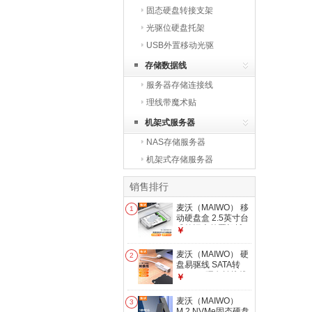
固态硬盘转接支架
光驱位硬盘托架
USB外置移动光驱
存储数据线
服务器存储连接线
理线带魔术贴
机架式服务器
NAS存储服务器
机架式存储服务器
销售排行
麦沃（MAIWO） 移
1
动硬盘盒 2.5英寸台
式笔记本外置机械
￥
SSD固态SATA串口
硬盘盒 5Gbps传输
麦沃（MAIWO） 硬
2
【USB3.0】2.5英寸
盘易驱线 SATA转
硬盘盒-白色
USB3.0硬盘转接线
￥
笔记本电脑2.5英寸
串口硬盘数据转接线
麦沃（MAIWO）
3
易驱线K104A
M.2 NVMe固态硬盘