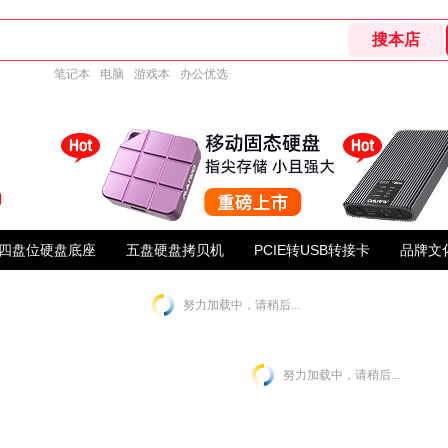
笔记本
电脑
游戏本
办公优选
四盘位硬盘底座
五盘硬盘拷贝机
PCIE转USB转接卡
品牌文
努力加载中，请稍后...
努力加载中，请稍后...