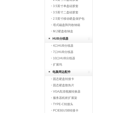
3.5英寸单盘硅胶套
3.5英寸二盘硅胶套
2.5英寸移动硬盘保护包
塔式磁盘阵列收纳箱
M.2硬盘收纳盒
HUB分线器
4口HUB分线器
7口HUB分线器
10口HUB分线器
扩展坞
电脑周边配件
固态硬盘转接卡
固态硬盘散热片
VGA高清视频转换器
服务器机柜扩展架
TYPE-C转接头
PCIE转USB转接卡