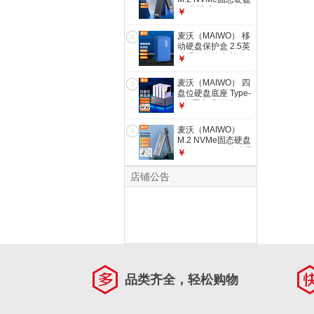
USB3.0硬盘转接线
盒 直插式SSD移动
￥
白色 K104A
硬盘盒 M.2外置盒硬
盘盒10Gbps传输
麦沃（MAIWO） 移
4
K1688P
动硬盘保护盒 2.5英
寸硬盘收纳盒 旅行
￥
防摔数码包 适用手
机耳机数据线移动电
麦沃（MAIWO） 四
5
源收纳包 2.5英寸多
盘位硬盘底座 Type-
功能收纳包 KT02-S
C外置台式笔记本
￥
蓝色
2.5/3.5英寸串口机
械固态硬盘盒子 四
麦沃（MAIWO）
6
盘硬盘座Type-C接
M.2 NVMe固态硬盘
口-K3084C
盒 Type-C3.1移动硬
￥
盘盒 适用笔记本电
脑手机外接SSD机
店铺公告
械硬盘盒 铝合金外
壳散热 M.2
NVMe【10Gbps】
K1689P
品类齐全，轻松购物