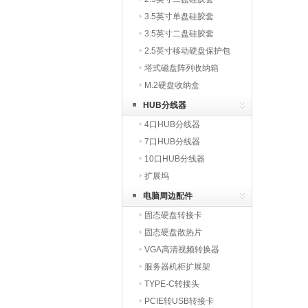
3.5英寸单盘硅胶套
3.5英寸二盘硅胶套
2.5英寸移动硬盘保护包
塔式磁盘阵列收纳箱
M.2硬盘收纳盒
HUB分线器
4口HUB分线器
7口HUB分线器
10口HUB分线器
扩展坞
电脑周边配件
固态硬盘转接卡
固态硬盘散热片
VGA高清视频转换器
服务器机柜扩展架
TYPE-C转接头
PCIE转USB转接卡