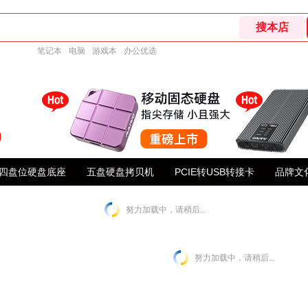
笔记本
电脑
游戏本
办公优选
四盘位硬盘底座
五盘硬盘拷贝机
PCIE转USB转接卡
品牌文
努力加载中，请稍后...
努力加载中，请稍后...