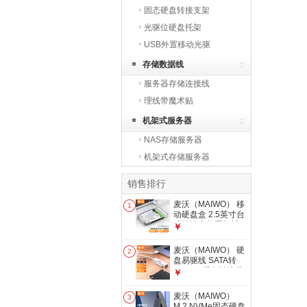
固态硬盘转接支架
光驱位硬盘托架
USB外置移动光驱
存储数据线
服务器存储连接线
理线带魔术贴
机架式服务器
NAS存储服务器
机架式存储服务器
销售排行
麦沃（MAIWO） 移
1
动硬盘盒 2.5英寸台
式笔记本外置机械
￥
SSD固态SATA串口
硬盘盒 5Gbps传输
麦沃（MAIWO） 硬
2
【USB3.0】2.5英寸
盘易驱线 SATA转
硬盘盒-白色
USB3.0硬盘转接线
￥
笔记本电脑2.5英寸
串口硬盘数据转接线
麦沃（MAIWO）
3
易驱线K104A
M.2 NVMe固态硬盘